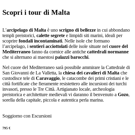
Salta
al
Scopri i tour di Malta
contenuto
L’
arcipelago di Malta
è uno
scrigno di bellezze
in cui abbondano
templi preistorici,
calette segrete
e limpidi siti marini, ideali per
scoprire
fondali incontaminati
. Nelle isole che formano
l’arcipelago, i
sentieri acciottolati
delle isole situate nel
cuore del
Mediterraneo
fanno da cornice alle antiche
cattedrali normanne
che si alternano ai maestosi
palazzi barocchi
.
Nel cuore del Mediterraneo sarà possibile ammirare la Cattedrale di
San Giovanni de La Valletta, la
chiesa dei cavalieri di Malta
che
custodisce tele di
Caravaggio
, le catacombe dei primi cristiani e le
città fortificate che fieramente resistettero alle incursioni dei turchi
invasori, presso le Tre Città. Artigianato locale, archeologia
preistorica e architetture medievali vi daranno il benvenuto a
Gozo
,
sorella della capitale, piccola e autentica perla marina.
Soggiorno con Escursioni
795 €