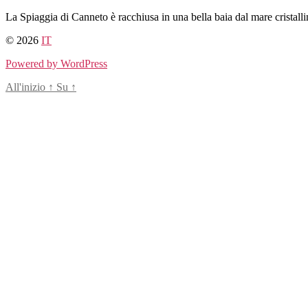
Salta
La Spiaggia di Canneto è racchiusa in una bella baia dal mare cristallin
al
© 2026
IT
contenuto
Powered by WordPress
All'inizio
↑
Su
↑