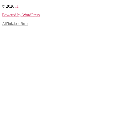
Salta
© 2026
IT
al
Powered by WordPress
contenuto
All'inizio
↑
Su
↑