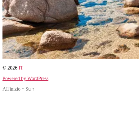
© 2026
IT
Powered by WordPress
All'inizio
↑
Su
↑