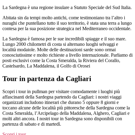
Salta
La Sardegna è una regione insulare a Statuto Speciale del Sud Italia.
al
Abitata sin da tempi molto antichi, come testimoniano tra l’altro i
contenuto
nuraghi che puntellano tutto il suo territorio, è stata una terra a lungo
contesa per la sua posizione strategica nel Mediterraneo occidentale.
La Sardegna è famosa per le sue incredibili spiagge e il suo mare.
Lungo 2000 chilometri di costa si alternano luoghi selvaggi e
località modaiole. Molte delle destinazioni sarde sono ormai
conosciutissime e molto richieste a livello internazionale. Parliamo di
posti esclusivi come la Costa Smeralda, la Riviera del Corallo,
Castelsardo, La Maddalena, il Golfo di Orosei
Tour in partenza da Cagliari
Scopri i tour in pullman per visitare comodamente i luoghi più
affascinanti della Sardegna partendo da Cagliari: i nostri viaggi
organizzati includono itinerari che durano 5 oppure 8 giorni e
toccano alcune delle località più pittoresche della Sardegna come la
Costa Smeralda, l’Arcipelago della Maddalena, Alghero, Cagliari e
molti altri ancora. I nostri tour in Sardegna sono disponibili con
partenza di sabato e di martedì.
Scopri i tour