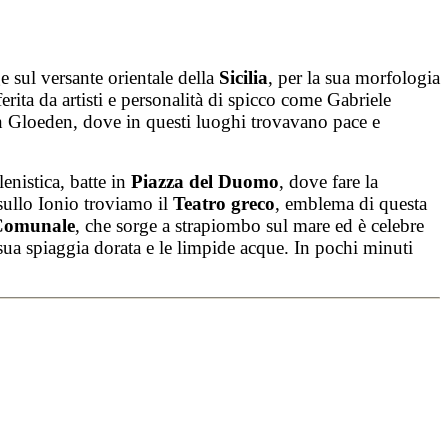
ge sul versante orientale della
Sicilia
, per la sua morfologia
erita da artisti e personalità di spicco come Gabriele
n Gloeden, dove in questi luoghi trovavano pace e
enistica, batte in
Piazza del Duomo
, dove fare la
 sullo Ionio troviamo il
Teatro greco
, emblema di questa
 Comunale
, che sorge a strapiombo sul mare ed è celebre
a sua spiaggia dorata e le limpide acque. In pochi minuti