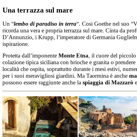
Salta
Una terrazza sul mare
al
contenuto
Un “
lembo di paradiso in terra
“. Cosi Goethe nel suo “Vi
ricorda una vera e propria terrazza sul mare. Cinta da profu
D’Annunzio, i Krupp, l’imperatore di Germania Guglielmo
ispirazione.
Protetta dall’imponente
Monte Etna
, il cuore del piccol
colazione tipica siciliana con brioche e granita o prendere 
località che ospita, soprattutto durante i mesi estivi, numer
per i suoi meravigliosi giardini. Ma Taormina è anche
ma
possono essere raggiunte anche la
spiaggia di Mazzarò