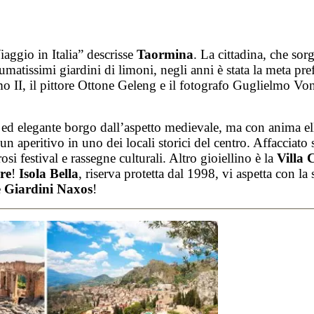
aggio in Italia” descrisse
Taormina
. La cittadina, che sor
matissimi giardini di limoni, negli anni è stata la meta pref
 II, il pittore Ottone Geleng e il fotografo Guglielmo Vo
o ed elegante borgo dall’aspetto medievale, ma con anima ell
un aperitivo in uno dei locali storici del centro. Affacciato
osi festival e rassegne culturali. Altro gioiellino è la
Villa
re
!
Isola Bella
, riserva protetta dal 1998, vi aspetta con l
e
Giardini Naxos
!