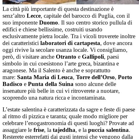
La città più importante di questa destinazione è
senz’altro
Lecce
, capitale del barocco di Puglia, con il
suo imponente
Duomo
. Il suo centro storico pullula di
edifici e chiese bellissime, costruiti usando
esclusivamente pietra locale. Tra i vicoli troverete inoltre
dei caratteristici
laboratori di cartapesta
, dove ancora
oggi rivive la secolare usanza locale. Vi consigliamo,
però, di visitare anche
Otranto
e
Gallipoli
, paesi
simbolo in cui coesistono l’arte greca, bizantina e
aragonese. Ma il Salento è anche e soprattutto
mare:
Santa Maria di Leuca
,
Torre dell’Orso
,
Porto
Badisco
e
Punta della Suina
sono alcune delle
insenature più belle in cui vi ritroverete a nuotare,
scoprendo una natura ricca e incontaminata.
L’estate salentina è caratterizzata da sagre e feste di paese
al ritmo di pizzica e taranta; quale modo migliore per
celebrare l’enogastronomia di questi luoghi? Provate ad
assaggiare le
frise
, la
tajeddha
, e la
puccia salentina
.
Resterete esterrefatti dai gusti intensi che vengono dalla