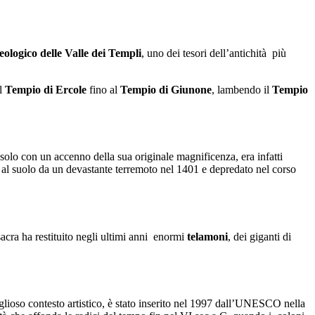
ologico delle Valle dei Templi
, uno dei tesori dell’antichità più
el
Tempio di Ercole
fino al
Tempio di Giunone
, lambendo il
Tempio
 solo con un accenno della sua originale magnificenza, era infatti
o al suolo da un devastante terremoto nel 1401 e depredato nel corso
sacra ha restituito negli ultimi anni enormi
telamoni
, dei giganti di
viglioso contesto artistico, è stato inserito nel 1997 dall’UNESCO nella