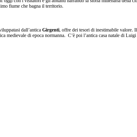
utt’oggi con i visitatori e gli abitanti narrando la storia millenaria della
imo fiume che bagna il territorio.
iluppatasi dall’antica
Girgenti
, offre dei tesori di inestimabile valore. 
ca medievale di epoca normanna. C’è poi l’antica casa natale di Luigi Pir