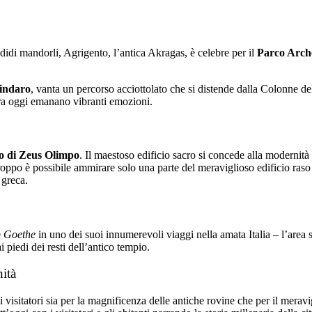
idi mandorli, Agrigento, l’antica Akragas, è celebre per il
Parco Arche
indaro
, vanta un percorso acciottolato che si distende dalla Colonne d
ora oggi emanano vibranti emozioni.
o di Zeus Olimpo
. Il maestoso edificio sacro si concede alla modernità
roppo è possibile ammirare solo una parte del meraviglioso edificio ras
a greca.
e
Goethe
in uno dei suoi innumerevoli viaggi nella amata Italia – l’area 
 piedi dei resti dell’antico tempio.
ità
 i visitatori sia per la magnificenza delle antiche rovine che per il mera