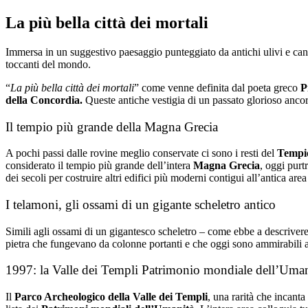
Salta
La più bella città dei mortali
al
contenuto
Immersa in un suggestivo paesaggio punteggiato da antichi ulivi e cand
toccanti del mondo.
“
La più bella città dei mortali
” come venne definita dal poeta greco
P
della Concordia.
Queste antiche vestigia di un passato glorioso anc
Il tempio più grande della Magna Grecia
A pochi passi dalle rovine meglio conservate ci sono i resti del
Tempi
considerato
il tempio più grande dell’intera
Magna Grecia
, oggi purt
dei secoli per costruire altri edifici più moderni contigui all’antica are
I telamoni, gli ossami di un gigante scheletro antico
Simili agli ossami di un gigantesco scheletro – come ebbe a descriver
pietra che fungevano da colonne portanti e che oggi sono ammirabili ai
1997: la Valle dei Templi Patrimonio mondiale dell’Uman
Il
Parco Archeologico della Valle dei Templi
, una rarità che incanta