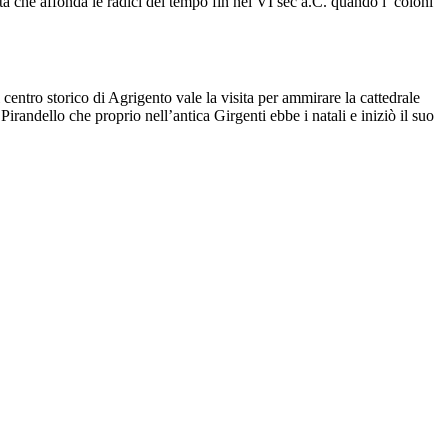
 città che affonda le radici del tempo fin nel VI sec a.C. quando i coloni
Il centro storico di Agrigento vale la visita per ammirare la cattedrale
andello che proprio nell’antica Girgenti ebbe i natali e iniziò il suo