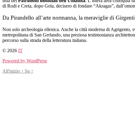
lista dei
Patrimoni mondiali dell’Umanità
. L’intera area colloquia t
di Rodi e Creta, dopo Gela, decisero di fondare “Akragas”, dall’omon
Da Pirandello all’arte normanna, la meraviglie di Girgenti
Non solo archeologia ellenica. Anche la città moderna di Agrigento, sv
metropolitana di San Gerlando, una preziosa testimonianza architettoni
percorso sulla strada della letteratura italiana.
© 2026
IT
Powered by WordPress
All'inizio
↑
Su
↑