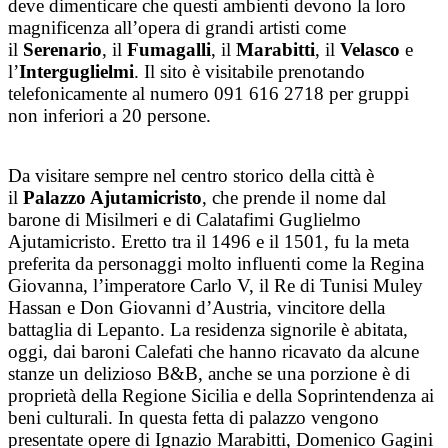
deve dimenticare che questi ambienti devono la loro
magnificenza all’opera di grandi artisti come
il
Serenario
, il
Fumagalli
, il
Marabitti
, il
Velasco
e
l’
Interguglielmi
. Il sito è visitabile prenotando
telefonicamente al numero 091 616 2718 per gruppi
non inferiori a 20 persone.
Da visitare sempre nel centro storico della città è
il
Palazzo Ajutamicristo
, che prende il nome dal
barone di Misilmeri e di Calatafimi Guglielmo
Ajutamicristo. Eretto tra il 1496 e il 1501, fu la meta
preferita da personaggi molto influenti come la Regina
Giovanna, l’imperatore Carlo V, il Re di Tunisi Muley
Hassan e Don Giovanni d’Austria, vincitore della
battaglia di Lepanto. La residenza signorile è abitata,
oggi, dai baroni Calefati che hanno ricavato da alcune
stanze un delizioso B&B, anche se una porzione è di
proprietà della Regione Sicilia e della Soprintendenza ai
beni culturali. In questa fetta di palazzo vengono
presentate opere di Ignazio Marabitti, Domenico Gagini