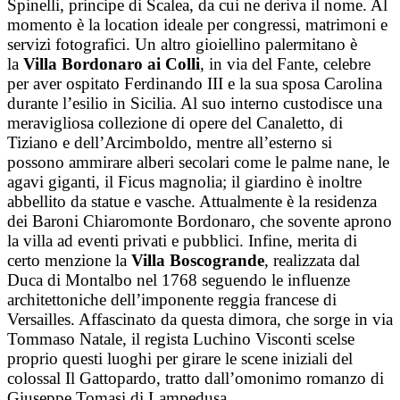
Spinelli, principe di Scalea, da cui ne deriva il nome. Al
momento è la location ideale per congressi, matrimoni e
servizi fotografici. Un altro gioiellino palermitano è
la
Villa Bordonaro ai Colli
, in via del Fante, celebre
per aver ospitato Ferdinando III e la sua sposa Carolina
durante l’esilio in Sicilia. Al suo interno custodisce una
meravigliosa collezione di opere del Canaletto, di
Tiziano e dell’Arcimboldo, mentre all’esterno si
possono ammirare alberi secolari come le palme nane, le
agavi giganti, il Ficus magnolia; il giardino è inoltre
abbellito da statue e vasche. Attualmente è la residenza
dei Baroni Chiaromonte Bordonaro, che sovente aprono
la villa ad eventi privati e pubblici. Infine, merita di
certo menzione la
Villa Boscogrande
, realizzata dal
Duca di Montalbo nel 1768 seguendo le influenze
architettoniche dell’imponente reggia francese di
Versailles. Affascinato da questa dimora, che sorge in via
Tommaso Natale, il regista Luchino Visconti scelse
proprio questi luoghi per girare le scene iniziali del
colossal Il Gattopardo, tratto dall’omonimo romanzo di
Giuseppe Tomasi di Lampedusa.