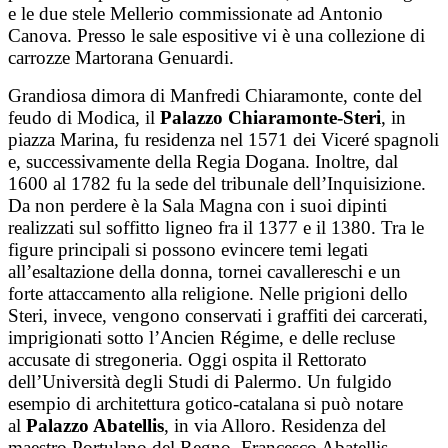
e le due stele Mellerio commissionate ad Antonio
Canova. Presso le sale espositive vi è una collezione di
carrozze Martorana Genuardi.
Grandiosa dimora di Manfredi Chiaramonte, conte del
feudo di Modica, il
Palazzo Chiaramonte-Steri
, in
piazza Marina, fu residenza nel 1571 dei Viceré spagnoli
e, successivamente della Regia Dogana. Inoltre, dal
1600 al 1782 fu la sede del tribunale dell’Inquisizione.
Da non perdere è la Sala Magna con i suoi dipinti
realizzati sul soffitto ligneo fra il 1377 e il 1380. Tra le
figure principali si possono evincere temi legati
all’esaltazione della donna, tornei cavallereschi e un
forte attaccamento alla religione. Nelle prigioni dello
Steri, invece, vengono conservati i graffiti dei carcerati,
imprigionati sotto l’Ancien Régime, e delle recluse
accusate di stregoneria. Oggi ospita il Rettorato
dell’Università degli Studi di Palermo. Un fulgido
esempio di architettura gotico-catalana si può notare
al
Palazzo Abatellis
, in via Alloro. Residenza del
maestro Portulano del Regno, Francesco Abatellis,