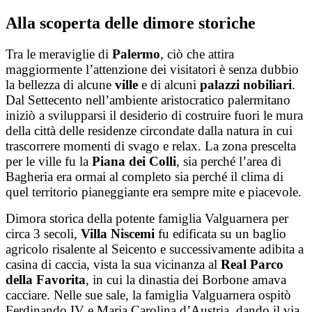
Salta
Alla scoperta delle dimore storiche
al
contenuto
Tra le meraviglie di
Palermo
, ciò che attira
maggiormente l’attenzione dei visitatori è senza dubbio
la bellezza di alcune
ville
e di alcuni
palazzi nobiliari
.
Dal Settecento nell’ambiente aristocratico palermitano
iniziò a svilupparsi il desiderio di costruire fuori le mura
della città delle residenze circondate dalla natura in cui
trascorrere momenti di svago e relax. La zona prescelta
per le ville fu la
Piana dei Colli
, sia perché l’area di
Bagheria era ormai al completo sia perché il clima di
quel territorio pianeggiante era sempre mite e piacevole.
Dimora storica della potente famiglia Valguarnera per
circa 3 secoli,
Villa Niscemi
fu edificata su un baglio
agricolo risalente al Seicento e successivamente adibita a
casina di caccia, vista la sua vicinanza al
Real Parco
della Favorita
, in cui la dinastia dei Borbone amava
cacciare. Nelle sue sale, la famiglia Valguarnera ospitò
Ferdinando IV e Maria Carolina d’Austria, dando il via