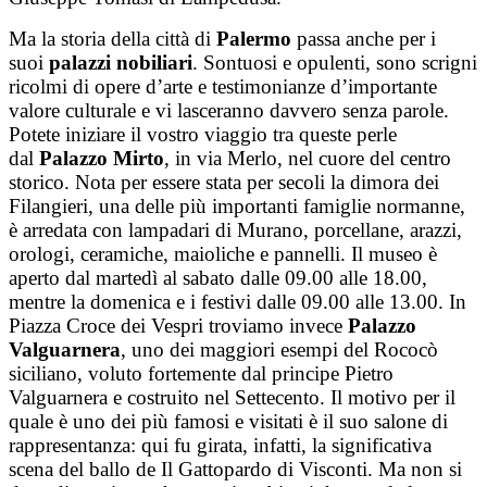
Ma la storia della città di
Palermo
passa anche per i
suoi
palazzi nobiliari
. Sontuosi e opulenti, sono scrigni
ricolmi di opere d’arte e testimonianze d’importante
valore culturale e vi lasceranno davvero senza parole.
Potete iniziare il vostro viaggio tra queste perle
dal
Palazzo Mirto
, in via Merlo, nel cuore del centro
storico. Nota per essere stata per secoli la dimora dei
Filangieri, una delle più importanti famiglie normanne,
è arredata con lampadari di Murano, porcellane, arazzi,
orologi, ceramiche, maioliche e pannelli. Il museo è
aperto dal martedì al sabato dalle 09.00 alle 18.00,
mentre la domenica e i festivi dalle 09.00 alle 13.00. In
Piazza Croce dei Vespri troviamo invece
Palazzo
Valguarnera
, uno dei maggiori esempi del Rococò
siciliano, voluto fortemente dal principe Pietro
Valguarnera e costruito nel Settecento. Il motivo per il
quale è uno dei più famosi e visitati è il suo salone di
rappresentanza: qui fu girata, infatti, la significativa
scena del ballo de Il Gattopardo di Visconti. Ma non si