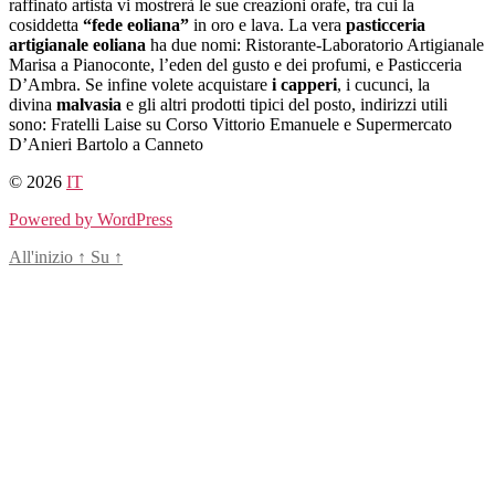
raffinato artista vi mostrerà le sue creazioni orafe, tra cui la
cosiddetta
“fede eoliana”
in oro e lava. La vera
pasticceria
artigianale eoliana
ha due nomi: Ristorante-Laboratorio Artigianale
Marisa a Pianoconte, l’eden del gusto e dei profumi, e Pasticceria
D’Ambra. Se infine volete acquistare
i capperi
, i cucunci, la
divina
malvasia
e gli altri prodotti tipici del posto, indirizzi utili
sono: Fratelli Laise su Corso Vittorio Emanuele e Supermercato
D’Anieri Bartolo a Canneto
© 2026
IT
Powered by WordPress
All'inizio
↑
Su
↑