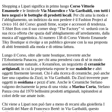
Salta
Shopping a Lipari significa in primo luogo
C
orso Vittorio
al
Emanuele
e le limitrofe
V
ia Maurolico
e
Via Garibaldi
, con tutti i
contenuto
loro negozi e le botteghe di prodotti locali
. Per chi ama la moda e
l’abbigliamento, un indirizzo da non perdere è il Fashion Project al
civico 161 del Corso: grandi firme, scarpe e accessori di tendenza.
T-Shirt Box con il suo corner shop “The Factory” vi sedurrà con la
sua ricca offerta che spazia dall’abbigliamento all’arredamento, dalla
musica all’oggettistica. Al numero 138 di Corso Vittorio Emanuele
Tiky Boutique si rivolge a un pubblico giovane con la sua proposta
di abiti femminili alla moda e di ottima fattura.
Lungo il Corso, oltre alle tante boutique, troverete anche
l’Erboristeria Panacea, per chi ama prendersi cura di sé in modo
assolutamente naturale, e Keraméion, un negozietto di
ceramiche
artigianali
, in cui la proprietaria espone le sue
maioliche
e altri
oggetti finemente lavorati. Chi è alla ricerca di ceramiche, può anche
fare una capatina da Zizzì, in Via Garibaldi. Da Zizzì troverete pure
oggetti in
ossidiana
e pezzi d’arte. Anche le Ceramiche Stefano
valgono decisamente la pena di una visita: a
Marina Corta
, Stefano
Panza crea dal 1970 bellissimi prodotti artigianali, ispirandosi ai
colori delle sue amate isole.
Chi viene a Lipari non può fare a meno di recarsi alla gioielleria I
Gioielli del Mare di Francesco Berté: in Via Garibaldi, questo