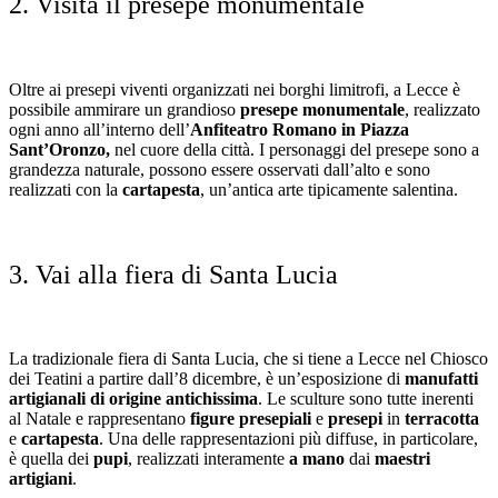
2. Visita il presepe monumentale
Oltre ai presepi viventi organizzati nei borghi limitrofi, a Lecce è
possibile ammirare un grandioso
presepe monumentale
, realizzato
ogni anno all’interno dell’
Anfiteatro Romano in Piazza
Sant’Oronzo,
nel cuore della città. I personaggi del presepe sono a
grandezza naturale, possono essere osservati dall’alto e sono
realizzati con la
cartapesta
, un’antica arte tipicamente salentina.
3. Vai alla fiera di Santa Lucia
La tradizionale fiera di Santa Lucia, che si tiene a Lecce nel Chiosco
dei Teatini a partire dall’8 dicembre, è un’esposizione di
manufatti
artigianali di origine antichissima
. Le sculture sono tutte inerenti
al Natale e rappresentano
figure presepiali
e
presepi
in
terracotta
e
cartapesta
. Una delle rappresentazioni più diffuse, in particolare,
è quella dei
pupi
, realizzati interamente
a mano
dai
maestri
artigiani
.