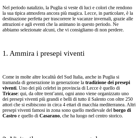
Salta
Nel periodo natalizio, la Puglia si veste di luci e colori che rendono
al
la sua tipica atmosfera ancora più magica. Lecce, in particolare, è la
contenuto
destinazione perfetta per trascorrere le vacanze invernali, grazie alle
attrazioni e agli eventi che la animano in questo periodo. Ne
abbiamo selezionate alcuni, che vi consigliamo di non perdere.
1. Ammira i presepi viventi
Come in molte altre località del Sud Italia, anche in Puglia si
tramanda di generazione in generazione la
tradizione dei presepi
viventi
. Uno dei più celebri in provincia di Lecce è quello di
Tricase
: qui, da oltre trent’anni, ogni anno viene organizzato uno
dei presepi viventi più grandi e belli di tutto il Salento con oltre 250
attori che si esibiscono in circa 4 ettari di macchia mediterranea. Altri
presepi viventi famosi in zona sono quello medievale del
borgo di
Castro
e quello di
Casarano
, che ha luogo nel centro storico.