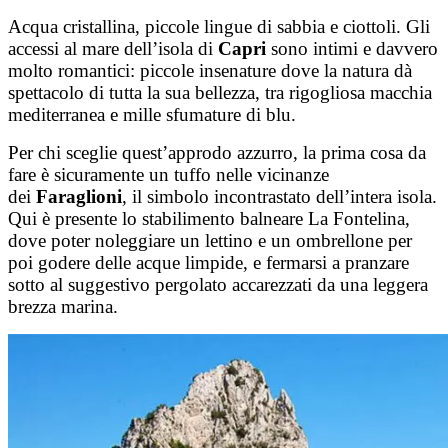
Salta
Acqua cristallina, piccole lingue di sabbia e ciottoli. Gli
al
accessi al mare dell’isola di
Capri
sono intimi e davvero
contenuto
molto romantici: piccole insenature dove la natura dà
spettacolo di tutta la sua bellezza, tra rigogliosa macchia
mediterranea e mille sfumature di blu.
Per chi sceglie quest’approdo azzurro, la prima cosa da
fare è sicuramente un tuffo nelle vicinanze
dei
Faraglioni
, il simbolo incontrastato dell’intera isola.
Qui è presente lo stabilimento balneare La Fontelina,
dove poter noleggiare un lettino e un ombrellone per
poi godere delle acque limpide, e fermarsi a pranzare
sotto al suggestivo pergolato accarezzati da una leggera
brezza marina.