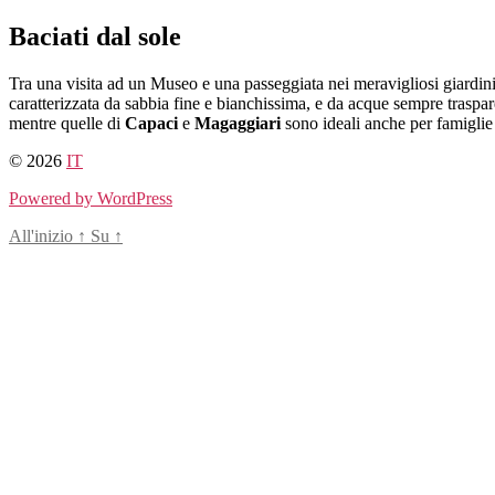
Salta
Baciati dal sole
al
contenuto
Tra una visita ad un Museo e una passeggiata nei meravigliosi giardin
caratterizzata da sabbia fine e bianchissima, e da acque sempre traspar
mentre quelle di
Capaci
e
Magaggiari
sono ideali anche per famigli
© 2026
IT
Powered by WordPress
All'inizio
↑
Su
↑