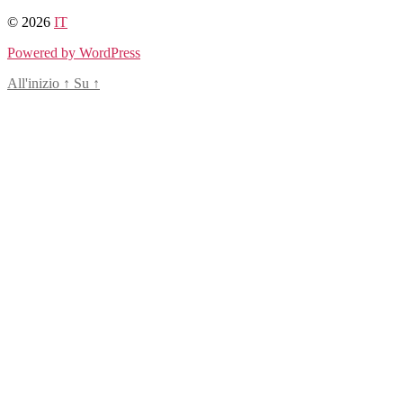
Salta
© 2026
IT
al
Powered by WordPress
contenuto
All'inizio
↑
Su
↑