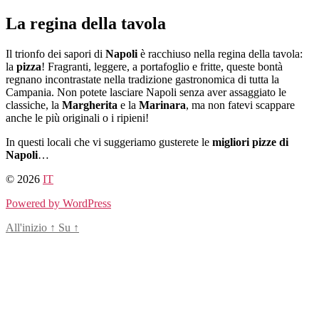
Salta
La regina della tavola
al
contenuto
Il trionfo dei sapori di
Napoli
è racchiuso nella regina della tavola:
la
pizza
! Fragranti, leggere, a portafoglio e fritte, queste bontà
regnano incontrastate nella tradizione gastronomica di tutta la
Campania. Non potete lasciare Napoli senza aver assaggiato le
classiche, la
Margherita
e la
Marinara
, ma non fatevi scappare
anche le più originali o i ripieni!
In questi locali che vi suggeriamo gusterete le
migliori pizze di
Napoli
…
© 2026
IT
Powered by WordPress
All'inizio
↑
Su
↑