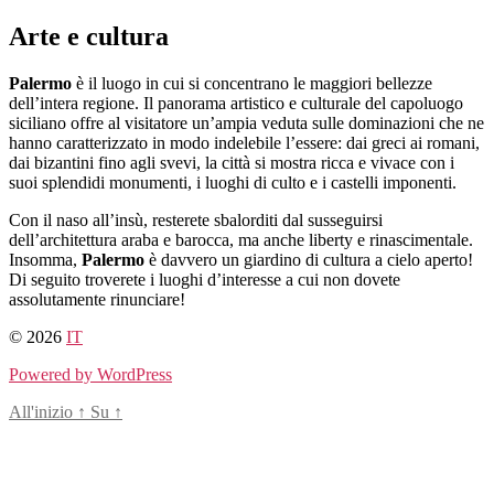
Salta
Arte e cultura
al
contenuto
Palermo
è il luogo in cui si concentrano le maggiori bellezze
dell’intera regione. Il panorama artistico e culturale del capoluogo
siciliano offre al visitatore un’ampia veduta sulle dominazioni che ne
hanno caratterizzato in modo indelebile l’essere: dai greci ai romani,
dai bizantini fino agli svevi, la città si mostra ricca e vivace con i
suoi splendidi monumenti, i luoghi di culto e i castelli imponenti.
Con il naso all’insù, resterete sbalorditi dal susseguirsi
dell’architettura araba e barocca, ma anche liberty e rinascimentale.
Insomma,
Palermo
è davvero un giardino di cultura a cielo aperto!
Di seguito troverete i luoghi d’interesse a cui non dovete
assolutamente rinunciare!
© 2026
IT
Powered by WordPress
All'inizio
↑
Su
↑