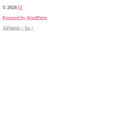
Salta
© 2026
IT
al
Powered by WordPress
contenuto
All'inizio
↑
Su
↑