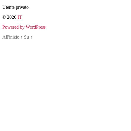
Salta
Utente privato
al
© 2026
IT
contenuto
Powered by WordPress
All'inizio
↑
Su
↑