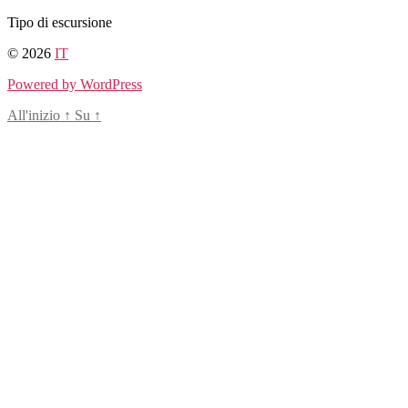
Salta
Tipo di escursione
al
© 2026
IT
contenuto
Powered by WordPress
All'inizio
↑
Su
↑