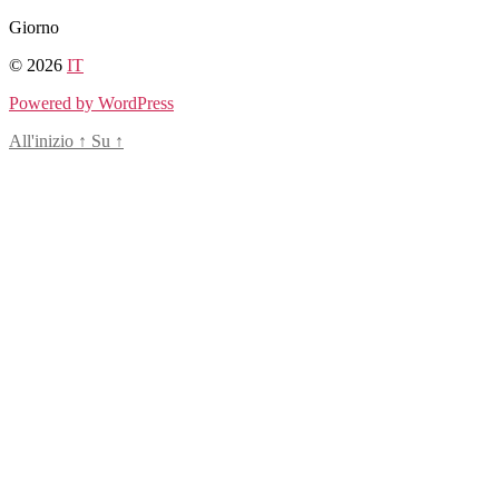
Salta
Giorno
al
© 2026
IT
contenuto
Powered by WordPress
All'inizio
↑
Su
↑