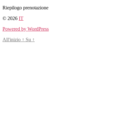
Salta
Riepilogo prenotazione
al
© 2026
IT
contenuto
Powered by WordPress
All'inizio
↑
Su
↑