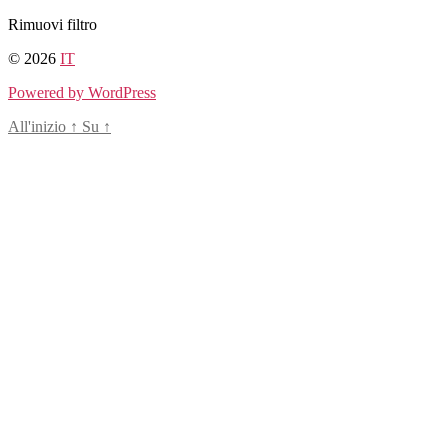
Salta
Rimuovi filtro
al
© 2026
IT
contenuto
Powered by WordPress
All'inizio
↑
Su
↑