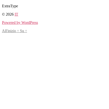
Salta
ExtraType
al
© 2026
IT
contenuto
Powered by WordPress
All'inizio
↑
Su
↑