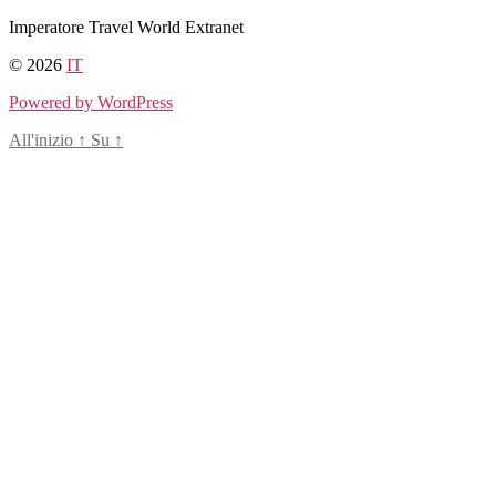
Salta
Imperatore Travel World Extranet
al
© 2026
IT
contenuto
Powered by WordPress
All'inizio
↑
Su
↑