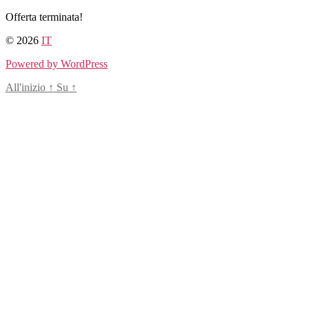
Salta
Offerta terminata!
al
© 2026
IT
contenuto
Powered by WordPress
All'inizio
↑
Su
↑