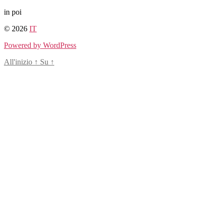
Salta
in poi
al
© 2026
IT
contenuto
Powered by WordPress
All'inizio
↑
Su
↑