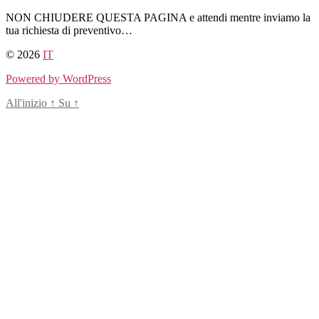
Salta
NON CHIUDERE QUESTA PAGINA e attendi mentre inviamo la
al
tua richiesta di preventivo…
contenuto
© 2026
IT
Powered by WordPress
All'inizio
↑
Su
↑