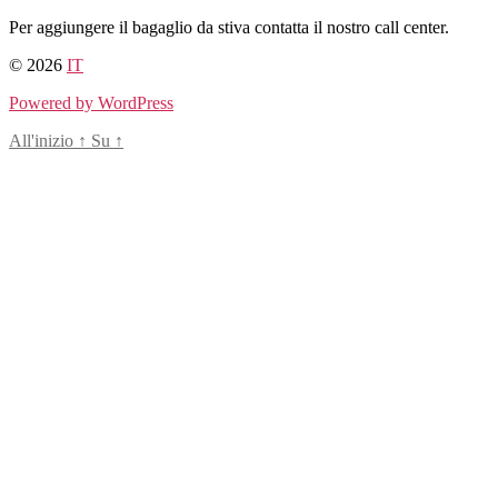
Salta
Per aggiungere il bagaglio da stiva contatta il nostro call center.
al
© 2026
IT
contenuto
Powered by WordPress
All'inizio
↑
Su
↑