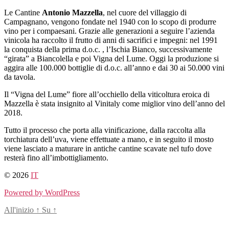
Salta
Le Cantine
Antonio Mazzella
, nel cuore del villaggio di
al
Campagnano, vengono fondate nel 1940 con lo scopo di produrre
contenuto
vino per i compaesani. Grazie alle generazioni a seguire l’azienda
vinicola ha raccolto il frutto di anni di sacrifici e impegni: nel 1991
la conquista della prima d.o.c. , l’Ischia Bianco, successivamente
“girata” a Biancolella e poi Vigna del Lume. Oggi la produzione si
aggira alle 100.000 bottiglie di d.o.c. all’anno e dai 30 ai 50.000 vini
da tavola.
Il “Vigna del Lume” fiore all’occhiello della viticoltura eroica di
Mazzella è stata insignito al Vinitaly come miglior vino dell’anno del
2018.
Tutto il processo che porta alla vinificazione, dalla raccolta alla
torchiatura dell’uva, viene effettuate a mano, e in seguito il mosto
viene lasciato a maturare in antiche cantine scavate nel tufo dove
resterà fino all’imbottigliamento.
© 2026
IT
Powered by WordPress
All'inizio
↑
Su
↑