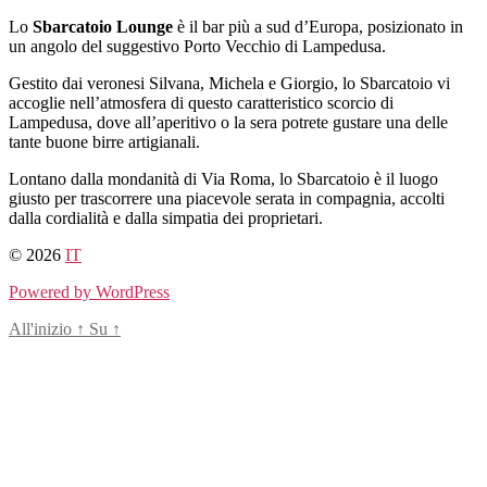
Salta
Lo
Sbarcatoio Lounge
è il bar più a sud d’Europa, posizionato in
al
un angolo del suggestivo Porto Vecchio di Lampedusa.
contenuto
Gestito dai veronesi Silvana, Michela e Giorgio, lo Sbarcatoio vi
accoglie nell’atmosfera di questo caratteristico scorcio di
Lampedusa, dove all’aperitivo o la sera potrete gustare una delle
tante buone birre artigianali.
Lontano dalla mondanità di Via Roma, lo Sbarcatoio è il luogo
giusto per trascorrere una piacevole serata in compagnia, accolti
dalla cordialità e dalla simpatia dei proprietari.
© 2026
IT
Powered by WordPress
All'inizio
↑
Su
↑