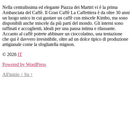
Salta
Nella centralissima ed elegante Piazza dei Martiri vi è la prima
al
Ambasciata del Caffè. Il Gran Caffè La Caffettiera è da oltre 30 anni
contenuto
un luogo unico in cui gustare un caffè con miscele Kimbo, ma sono
disponibili anche miscele da più parti del mondo. Gli interni sono
raffinati e accoglienti, ideali per una pausa intima e rilassante.
Accanto al caffè potrete abbinare un cioccolatino, una tentazione
che qui è davvero irresistibile, oltre ad un dolce tipico di produzione
artigianale come la sfogliatella mignon.
© 2026
IT
Powered by WordPress
All'inizio
↑
Su
↑