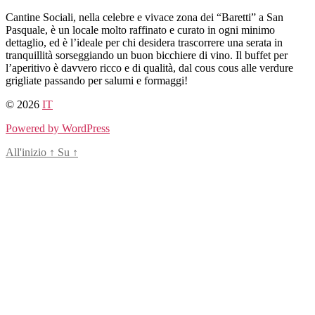
Salta
Cantine Sociali, nella celebre e vivace zona dei “Baretti” a San
al
Pasquale, è un locale molto raffinato e curato in ogni minimo
contenuto
dettaglio, ed è l’ideale per chi desidera trascorrere una serata in
tranquillità sorseggiando un buon bicchiere di vino. Il buffet per
l’aperitivo è davvero ricco e di qualità, dal cous cous alle verdure
grigliate passando per salumi e formaggi!
© 2026
IT
Powered by WordPress
All'inizio
↑
Su
↑