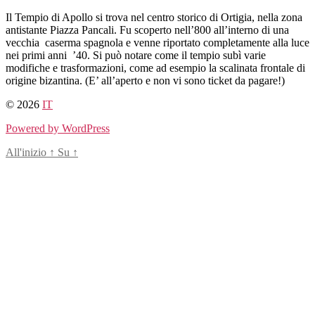
Salta
Il Tempio di Apollo si trova nel centro storico di Ortigia, nella zona
al
antistante Piazza Pancali. Fu scoperto nell’800 all’interno di una
contenuto
vecchia caserma spagnola e venne riportato completamente alla luce
nei primi anni ’40. Si può notare come il tempio subì varie
modifiche e trasformazioni, come ad esempio la scalinata frontale di
origine bizantina. (E’ all’aperto e non vi sono ticket da pagare!)
© 2026
IT
Powered by WordPress
All'inizio
↑
Su
↑