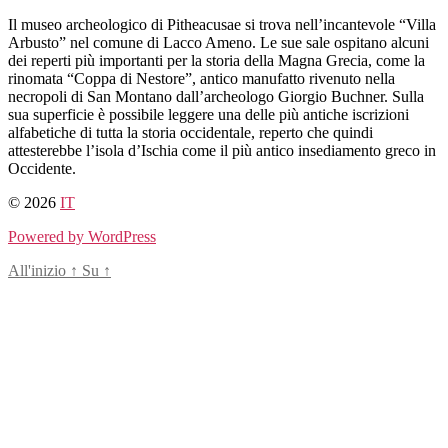
Salta
Il museo archeologico di Pitheacusae si trova nell’incantevole “Villa
al
Arbusto” nel comune di Lacco Ameno. Le sue sale ospitano alcuni
contenuto
dei reperti più importanti per la storia della Magna Grecia, come la
rinomata “Coppa di Nestore”, antico manufatto rivenuto nella
necropoli di San Montano dall’archeologo Giorgio Buchner. Sulla
sua superficie è possibile leggere una delle più antiche iscrizioni
alfabetiche di tutta la storia occidentale, reperto che quindi
attesterebbe l’isola d’Ischia come il più antico insediamento greco in
Occidente.
© 2026
IT
Powered by WordPress
All'inizio
↑
Su
↑