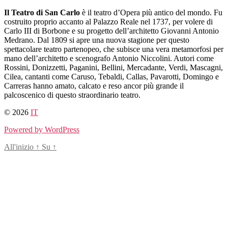
Salta
Il Teatro di San Carlo
è il teatro d’Opera più antico del mondo. Fu
al
costruito proprio accanto al Palazzo Reale nel 1737, per volere di
contenuto
Carlo III di Borbone e su progetto dell’architetto Giovanni Antonio
Medrano. Dal 1809 si apre una nuova stagione per questo
spettacolare teatro partenopeo, che subisce una vera metamorfosi per
mano dell’architetto e scenografo Antonio Niccolini. Autori come
Rossini, Donizzetti, Paganini, Bellini, Mercadante, Verdi, Mascagni,
Cilea, cantanti come Caruso, Tebaldi, Callas, Pavarotti, Domingo e
Carreras hanno amato, calcato e reso ancor più grande il
palcoscenico di questo straordinario teatro.
© 2026
IT
Powered by WordPress
All'inizio
↑
Su
↑