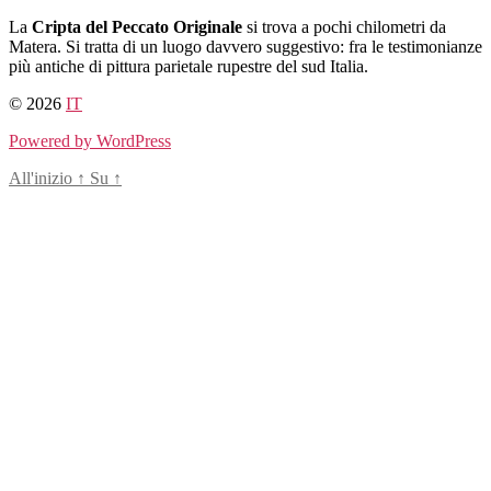
Salta
La
Cripta del Peccato Originale
si trova a pochi chilometri da
al
Matera. Si tratta di un luogo davvero suggestivo: fra le testimonianze
contenuto
più antiche di pittura parietale rupestre del sud Italia.
© 2026
IT
Powered by WordPress
All'inizio
↑
Su
↑