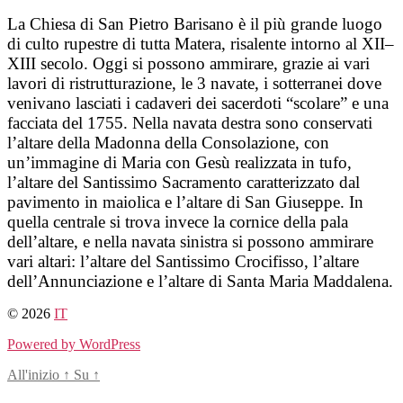
Salta
La Chiesa di San Pietro Barisano è il più grande luogo
al
di culto rupestre di tutta Matera, risalente intorno al XII–
contenuto
XIII secolo. Oggi si possono ammirare, grazie ai vari
lavori di ristrutturazione, le 3 navate, i sotterranei dove
venivano lasciati i cadaveri dei sacerdoti “scolare” e una
facciata del 1755. Nella navata destra sono conservati
l’altare della Madonna della Consolazione, con
un’immagine di Maria con Gesù realizzata in tufo,
l’altare del Santissimo Sacramento caratterizzato dal
pavimento in maiolica e l’altare di San Giuseppe. In
quella centrale si trova invece la cornice della pala
dell’altare, e nella navata sinistra si possono ammirare
vari altari: l’altare del Santissimo Crocifisso, l’altare
dell’Annunciazione e l’altare di Santa Maria Maddalena.
© 2026
IT
Powered by WordPress
All'inizio
↑
Su
↑